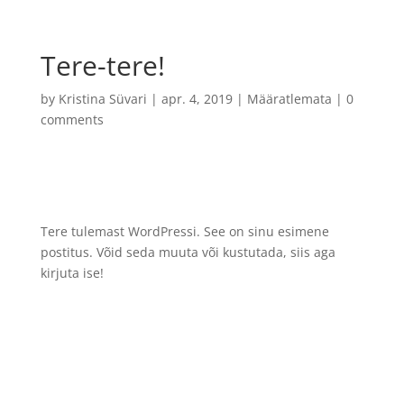
Tere-tere!
by
Kristina Süvari
|
apr. 4, 2019
|
Määratlemata
|
0
comments
Tere tulemast WordPressi. See on sinu esimene
postitus. Võid seda muuta või kustutada, siis aga
kirjuta ise!